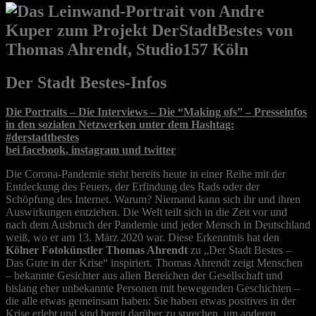
Der Stadt Bestes-Infos
Die Portraits
–
Die Interviews
–
Die “Making ofs”
–
Presseinfos
in den sozialen Netzwerken unter dem Hashtag:
#derstadtbestes
bei
facebook
,
instagram
und
twitter
Die Corona-Pandemie steht bereits heute in einer Reihe mit der
Entdeckung des Feuers, der Erfindung des Rads oder der
Schöpfung des Internet. Warum? Niemand kann sich ihr und ihren
Auswirkungen entziehen. Die Welt teilt sich in die Zeit vor und
nach dem Ausbruch der Pandemie und jeder Mensch in Deutschland
weiß, wo er am 13. März 2020 war. Diese Erkenntnis hat den
Kölner Fotokünstler Thomas Ahrendt
zu „Der Stadt Bestes –
Das Gute in der Krise“ inspiriert. Thomas Ahrendt zeigt Menschen
– bekannte Gesichter aus allen Bereichen der Gesellschaft und
bislang eher unbekannte Personen mit bewegenden Geschichten –
die alle etwas gemeinsam haben: Sie haben etwas positives in der
Krise erlebt und sind bereit darüber zu sprechen, um anderen