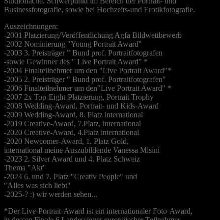
Studiofläche. Schwerpunkt im Bereich der Portrait- und
Businessfotografie, sowie bei Hochzeits-und Erotikfotografie.
Auszeichnungen:
-2001 Platzierung/Veröffentlichung Agfa Bildwettbewerb
-2002 Nominierung "Young Portrait Award"
-2003 3. Preisträger " Bund prof. Portraitfotografen
-sowie Gewinner des " Live Portrait Award" *
-2004 Finalteilnehmer um den "Live Portrait Award"*
-2005 2. Preisträger " Bund prof. Portraitfotografen"
-2006 Finalteilnehmer um den"Live Portrait Award" *
-2007 2x Top-Eight-Platzierung, Portrait Trophy
-2008 Wedding-Award, Portrait- und Kids-Award
-2009 Wedding-Award, 8. Platz international
-2019 Creative-Award, 7.Platz, international
-2020 Creative-Award, 4.Platz international
-2020 Newcomer-Award, 1. Platz Gold,
international meine Auszubildende Vanessa Misini
-2023 2. Silver Award und 4. Platz Schweiz
Thema "Akt"
-2024 6. und 7. Platz "Creativ People" und
"Alles was sich liebt"
-2025-? :) wir werden sehen...
*Der Live-Portrait-Award ist ein internationaler Foto-Award,
in dessen Finale 6 Landessieger europäischer Teilnehmer