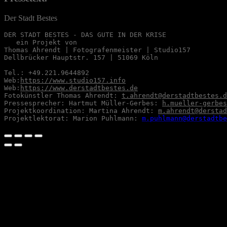
Der Stadt Bestes
DER STADT BESTES - DAS GUTE IN DER KRISE

   ein Projekt von

Thomas Ahrendt | Fotografenmeister | Studio157

Dellbrücker Hauptstr. 157 | 51069 Köln

Tel.: +49.221.9644892

Web:
https://www.studio157.info
Web:
https://www.derstadtbestes.de
Fotokünstler Thomas Ahrendt: 
t.ahrendt@derstadtbestes.d
Pressesprecher: Hartmut Müller-Gerbes: 
h.mueller-gerbes
Projektkoordination: Martina Ahrendt: 
m.ahrendt@derstad
Projektlektorat: Marion Puhlmann: 
m.puhlmann@derstadtbe