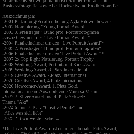
Studiofläche. Schwerpunkt im Bereich der Portrait- und
Businessfotografie, sowie bei Hochzeits-und Erotikfotografie.
Auszeichnungen:
-2001 Platzierung/Veröffentlichung Agfa Bildwettbewerb
-2002 Nominierung "Young Portrait Award"
-2003 3. Preisträger " Bund prof. Portraitfotografen
-sowie Gewinner des " Live Portrait Award" *
-2004 Finalteilnehmer um den "Live Portrait Award"*
-2005 2. Preisträger " Bund prof. Portraitfotografen"
-2006 Finalteilnehmer um den"Live Portrait Award" *
-2007 2x Top-Eight-Platzierung, Portrait Trophy
-2008 Wedding-Award, Portrait- und Kids-Award
-2009 Wedding-Award, 8. Platz international
-2019 Creative-Award, 7.Platz, international
-2020 Creative-Award, 4.Platz international
-2020 Newcomer-Award, 1. Platz Gold,
international meine Auszubildende Vanessa Misini
-2023 2. Silver Award und 4. Platz Schweiz
Thema "Akt"
-2024 6. und 7. Platz "Creativ People" und
"Alles was sich liebt"
-2025-? :) wir werden sehen...
*Der Live-Portrait-Award ist ein internationaler Foto-Award,
in dessen Finale 6 Landessieger europäischer Teilnehmer