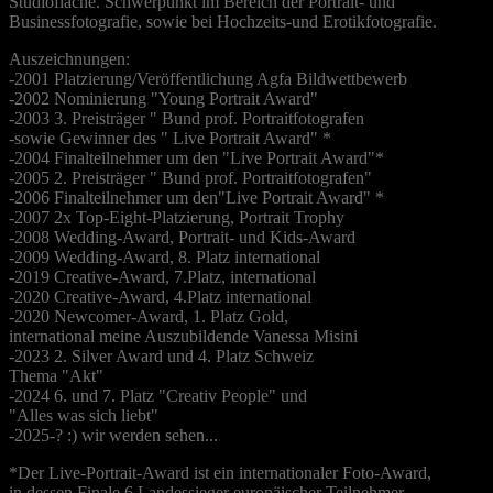
Studiofläche. Schwerpunkt im Bereich der Portrait- und
Businessfotografie, sowie bei Hochzeits-und Erotikfotografie.
Auszeichnungen:
-2001 Platzierung/Veröffentlichung Agfa Bildwettbewerb
-2002 Nominierung "Young Portrait Award"
-2003 3. Preisträger " Bund prof. Portraitfotografen
-sowie Gewinner des " Live Portrait Award" *
-2004 Finalteilnehmer um den "Live Portrait Award"*
-2005 2. Preisträger " Bund prof. Portraitfotografen"
-2006 Finalteilnehmer um den"Live Portrait Award" *
-2007 2x Top-Eight-Platzierung, Portrait Trophy
-2008 Wedding-Award, Portrait- und Kids-Award
-2009 Wedding-Award, 8. Platz international
-2019 Creative-Award, 7.Platz, international
-2020 Creative-Award, 4.Platz international
-2020 Newcomer-Award, 1. Platz Gold,
international meine Auszubildende Vanessa Misini
-2023 2. Silver Award und 4. Platz Schweiz
Thema "Akt"
-2024 6. und 7. Platz "Creativ People" und
"Alles was sich liebt"
-2025-? :) wir werden sehen...
*Der Live-Portrait-Award ist ein internationaler Foto-Award,
in dessen Finale 6 Landessieger europäischer Teilnehmer