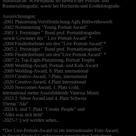
Studiofläche. Schwerpunkt im Bereich der Portrait- und
Businessfotografie, sowie bei Hochzeits-und Erotikfotografie.
Auszeichnungen:
-2001 Platzierung/Veröffentlichung Agfa Bildwettbewerb
-2002 Nominierung "Young Portrait Award"
-2003 3. Preisträger " Bund prof. Portraitfotografen
-sowie Gewinner des " Live Portrait Award" *
-2004 Finalteilnehmer um den "Live Portrait Award"*
-2005 2. Preisträger " Bund prof. Portraitfotografen"
-2006 Finalteilnehmer um den"Live Portrait Award" *
-2007 2x Top-Eight-Platzierung, Portrait Trophy
-2008 Wedding-Award, Portrait- und Kids-Award
-2009 Wedding-Award, 8. Platz international
-2019 Creative-Award, 7.Platz, international
-2020 Creative-Award, 4.Platz international
-2020 Newcomer-Award, 1. Platz Gold,
international meine Auszubildende Vanessa Misini
-2023 2. Silver Award und 4. Platz Schweiz
Thema "Akt"
-2024 6. und 7. Platz "Creativ People" und
"Alles was sich liebt"
-2025-? :) wir werden sehen...
*Der Live-Portrait-Award ist ein internationaler Foto-Award,
in dessen Finale 6 Landessieger europäischer Teilnehmer