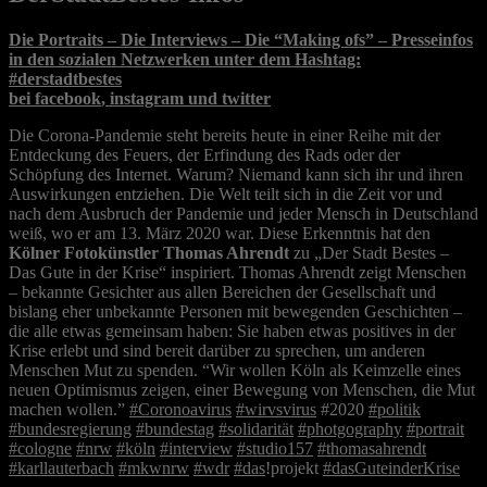
Die Portraits
–
Die Interviews
–
Die “Making ofs”
–
Presseinfos
in den sozialen Netzwerken unter dem Hashtag:
#derstadtbestes
bei
facebook
,
instagram
und
twitter
Die Corona-Pandemie steht bereits heute in einer Reihe mit der
Entdeckung des Feuers, der Erfindung des Rads oder der
Schöpfung des Internet. Warum? Niemand kann sich ihr und ihren
Auswirkungen entziehen. Die Welt teilt sich in die Zeit vor und
nach dem Ausbruch der Pandemie und jeder Mensch in Deutschland
weiß, wo er am 13. März 2020 war. Diese Erkenntnis hat den
Kölner Fotokünstler Thomas Ahrendt
zu „Der Stadt Bestes –
Das Gute in der Krise“ inspiriert. Thomas Ahrendt zeigt Menschen
– bekannte Gesichter aus allen Bereichen der Gesellschaft und
bislang eher unbekannte Personen mit bewegenden Geschichten –
die alle etwas gemeinsam haben: Sie haben etwas positives in der
Krise erlebt und sind bereit darüber zu sprechen, um anderen
Menschen Mut zu spenden. “Wir wollen Köln als Keimzelle eines
neuen Optimismus zeigen, einer Bewegung von Menschen, die Mut
machen wollen.”
#Coronoavirus
#wirvsvirus
#2020
#politik
#bundesregierung
#bundestag
#solidarität
#photgography
#portrait
#cologne
#nrw
#köln
#interview
#studio157
#thomasahrendt
#karllauterbach
#mkwnrw
#wdr
#das
!projekt
#dasGuteinderKrise