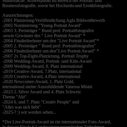
Studiofläche. Schwerpunkt im Bereich der Portrait- und
Businessfotografie, sowie bei Hochzeits-und Erotikfotografie.
Auszeichnungen:
-2001 Platzierung/Veröffentlichung Agfa Bildwettbewerb
-2002 Nominierung "Young Portrait Award"
-2003 3. Preisträger " Bund prof. Portraitfotografen
-sowie Gewinner des " Live Portrait Award" *
-2004 Finalteilnehmer um den "Live Portrait Award"*
-2005 2. Preisträger " Bund prof. Portraitfotografen"
-2006 Finalteilnehmer um den"Live Portrait Award" *
-2007 2x Top-Eight-Platzierung, Portrait Trophy
-2008 Wedding-Award, Portrait- und Kids-Award
-2009 Wedding-Award, 8. Platz international
-2019 Creative-Award, 7.Platz, international
-2020 Creative-Award, 4.Platz international
-2020 Newcomer-Award, 1. Platz Gold,
international meine Auszubildende Vanessa Misini
-2023 2. Silver Award und 4. Platz Schweiz
Thema "Akt"
-2024 6. und 7. Platz "Creativ People" und
"Alles was sich liebt"
-2025-? :) wir werden sehen...
*Der Live-Portrait-Award ist ein internationaler Foto-Award,
in dessen Finale 6 Landessieger europäischer Teilnehmer