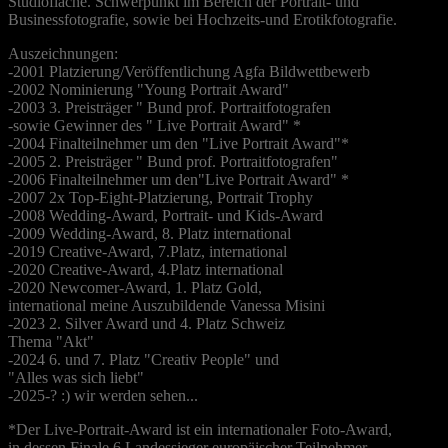
Studiofläche. Schwerpunkt im Bereich der Portrait- und
Businessfotografie, sowie bei Hochzeits-und Erotikfotografie.
Auszeichnungen:
-2001 Platzierung/Veröffentlichung Agfa Bildwettbewerb
-2002 Nominierung "Young Portrait Award"
-2003 3. Preisträger " Bund prof. Portraitfotografen
-sowie Gewinner des " Live Portrait Award" *
-2004 Finalteilnehmer um den "Live Portrait Award"*
-2005 2. Preisträger " Bund prof. Portraitfotografen"
-2006 Finalteilnehmer um den"Live Portrait Award" *
-2007 2x Top-Eight-Platzierung, Portrait Trophy
-2008 Wedding-Award, Portrait- und Kids-Award
-2009 Wedding-Award, 8. Platz international
-2019 Creative-Award, 7.Platz, international
-2020 Creative-Award, 4.Platz international
-2020 Newcomer-Award, 1. Platz Gold,
international meine Auszubildende Vanessa Misini
-2023 2. Silver Award und 4. Platz Schweiz
Thema "Akt"
-2024 6. und 7. Platz "Creativ People" und
"Alles was sich liebt"
-2025-? :) wir werden sehen...
*Der Live-Portrait-Award ist ein internationaler Foto-Award,
in dessen Finale 6 Landessieger europäischer Teilnehmer