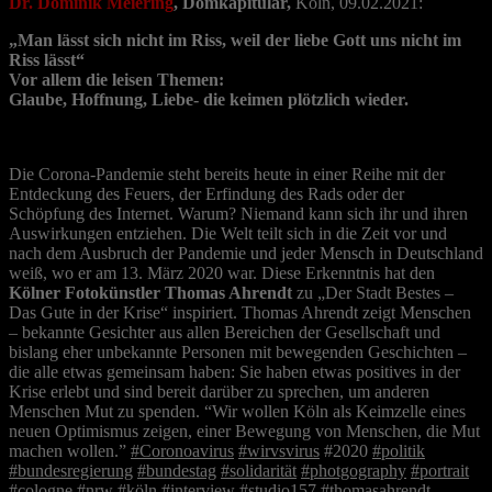
Dr. Dominik Meiering
, Domkapitular,
Köln, 09.02.2021:
„Man lässt sich nicht im Riss, weil der liebe Gott uns nicht im
Riss lässt“
Vor allem die leisen Themen:
Glaube, Hoffnung, Liebe- die keimen plötzlich wieder
.
Die Corona-Pandemie steht bereits heute in einer Reihe mit der
Entdeckung des Feuers, der Erfindung des Rads oder der
Schöpfung des Internet. Warum? Niemand kann sich ihr und ihren
Auswirkungen entziehen. Die Welt teilt sich in die Zeit vor und
nach dem Ausbruch der Pandemie und jeder Mensch in Deutschland
weiß, wo er am 13. März 2020 war. Diese Erkenntnis hat den
Kölner Fotokünstler Thomas Ahrendt
zu „Der Stadt Bestes –
Das Gute in der Krise“ inspiriert. Thomas Ahrendt zeigt Menschen
– bekannte Gesichter aus allen Bereichen der Gesellschaft und
bislang eher unbekannte Personen mit bewegenden Geschichten –
die alle etwas gemeinsam haben: Sie haben etwas positives in der
Krise erlebt und sind bereit darüber zu sprechen, um anderen
Menschen Mut zu spenden. “Wir wollen Köln als Keimzelle eines
neuen Optimismus zeigen, einer Bewegung von Menschen, die Mut
machen wollen.”
#Coronoavirus
#wirvsvirus
#2020
#politik
#bundesregierung
#bundestag
#solidarität
#photgography
#portrait
#cologne
#nrw
#köln
#interview
#studio157
#thomasahrendt