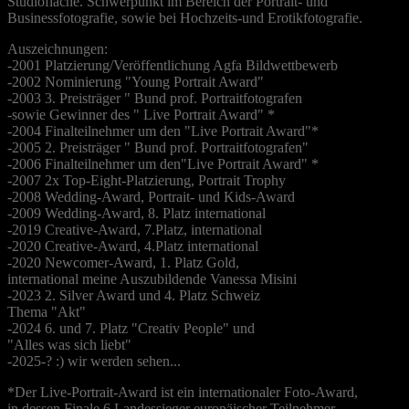
Studiofläche. Schwerpunkt im Bereich der Portrait- und
Businessfotografie, sowie bei Hochzeits-und Erotikfotografie.
Auszeichnungen:
-2001 Platzierung/Veröffentlichung Agfa Bildwettbewerb
-2002 Nominierung "Young Portrait Award"
-2003 3. Preisträger " Bund prof. Portraitfotografen
-sowie Gewinner des " Live Portrait Award" *
-2004 Finalteilnehmer um den "Live Portrait Award"*
-2005 2. Preisträger " Bund prof. Portraitfotografen"
-2006 Finalteilnehmer um den"Live Portrait Award" *
-2007 2x Top-Eight-Platzierung, Portrait Trophy
-2008 Wedding-Award, Portrait- und Kids-Award
-2009 Wedding-Award, 8. Platz international
-2019 Creative-Award, 7.Platz, international
-2020 Creative-Award, 4.Platz international
-2020 Newcomer-Award, 1. Platz Gold,
international meine Auszubildende Vanessa Misini
-2023 2. Silver Award und 4. Platz Schweiz
Thema "Akt"
-2024 6. und 7. Platz "Creativ People" und
"Alles was sich liebt"
-2025-? :) wir werden sehen...
*Der Live-Portrait-Award ist ein internationaler Foto-Award,
in dessen Finale 6 Landessieger europäischer Teilnehmer